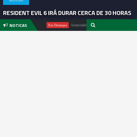
NOTICIAS
RESIDENT EVIL 6 IRÁ DURAR CERCA DE 30 HORAS
NOTICAS
o Michael Pachter
Anunciado DualSense The Last of Us Limited Edi
Em Destaque