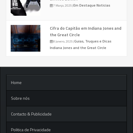
Em Destaque
Noticias
7 Março, 2025
|
Cifra do Capitão em Indiana Jones and
the Great Circle
Guias, Truques e Dicas
8 Janeiro, 2025
|
Indiana Jones and the Great Circle
Home
Sobre nós
Contacto & Publicidade
Politica de Privacidade