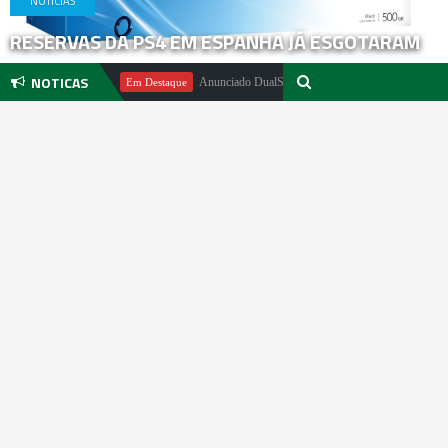
NOTICIAS
RESERVAS DA PS4 EM ESPANHA JÁ ESGOTARAM
NOTICAS
ael Pachter
Anunciado DualSense The Last of Us Limited Edition
Em Destaque