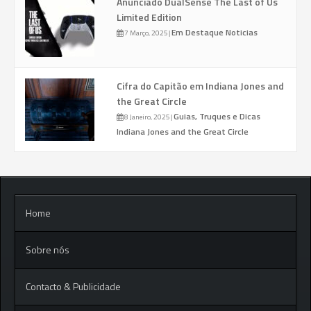
Anunciado DualSense The Last of Us
Limited Edition
Em Destaque
Noticias
7 Março, 2025
|
Cifra do Capitão em Indiana Jones and
the Great Circle
Guias, Truques e Dicas
8 Janeiro, 2025
|
Indiana Jones and the Great Circle
Home
Sobre nós
Contacto & Publicidade