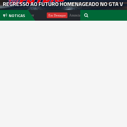
REGRESSO AO FUTURO HOMENAGEADO NO GTA V
NOTICAS
undo Michael Pachter
Anunciado DualSense The Last of Us Limited 
Em Destaque