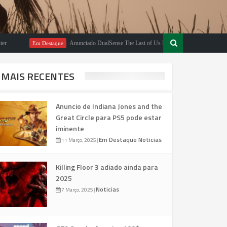
Anunciado DualSense The Last of Us Limited Edition
Em Destaque
Em Des
MAIS RECENTES
Anuncio de Indiana Jones and the
Great Circle para PS5 pode estar
iminente
Em Destaque
Noticias
11 Março, 2025
|
Killing Floor 3 adiado ainda para
2025
Noticias
7 Março, 2025
|