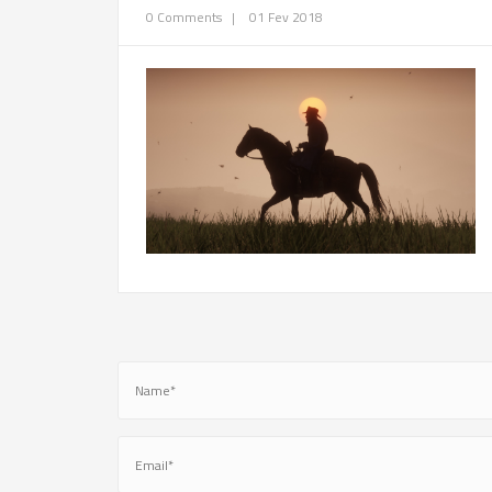
0 Comments
|
01 Fev 2018