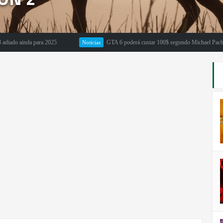
o ainda para 2025
GTA 6 poderá custar 100$ segundo Michael Pachter
Noticias