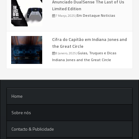
Anunciado DualSense The Last of Us
Limited Edition
Em Destaque
Noticias
7 Março, 2025
|
Cifra do Capitão em Indiana Jones and
the Great Circle
Guias, Truques e Dicas
8 Janeiro, 2025
|
Indiana Jones and the Great Circle
Home
Sobre nós
Contacto & Publicidade