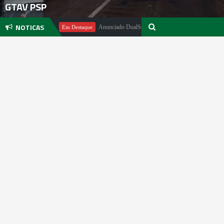
GTAV PSP
NOTICAS
el Pachter
Anunciado DualSense The Last of Us Limited Edition
Em Destaque