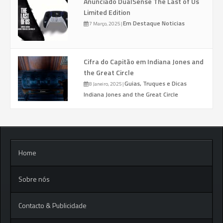
Anunciado DualSense The Last of Us
Limited Edition
Em Destaque
Noticias
7 Março, 2025
|
Cifra do Capitão em Indiana Jones and
the Great Circle
Guias, Truques e Dicas
8 Janeiro, 2025
|
Indiana Jones and the Great Circle
Home
Sobre nós
Contacto & Publicidade