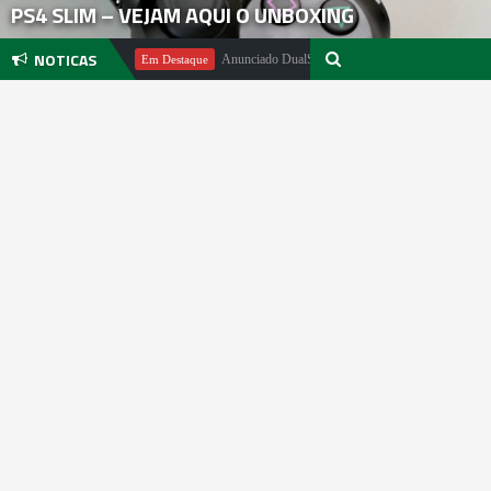
PS4 SLIM – VEJAM AQUI O UNBOXING
NOTICAS
hael Pachter
Anunciado DualSense The Last of Us Limited Edition
Em Destaque