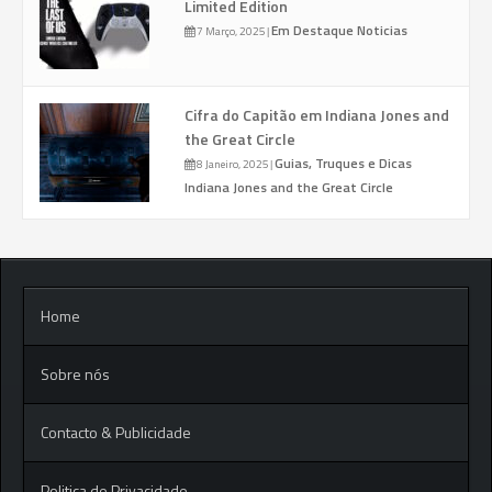
Limited Edition
Em Destaque
Noticias
7 Março, 2025
|
Cifra do Capitão em Indiana Jones and
the Great Circle
Guias, Truques e Dicas
8 Janeiro, 2025
|
Indiana Jones and the Great Circle
Home
Sobre nós
Contacto & Publicidade
Politica de Privacidade