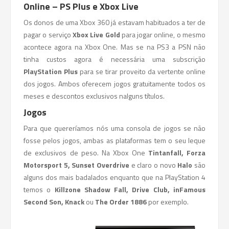
Online – PS Plus e Xbox Live
Os donos de uma Xbox 360 já estavam habituados a ter de
pagar o serviço
Xbox Live Gold
para jogar online, o mesmo
acontece agora na Xbox One.
Mas se na PS3 a PSN não
tinha custos agora é necessária uma subscrição
PlayStation
Plus
para se tirar proveito da vertente online
dos jogos. Ambos oferecem jogos gratuitamente todos os
meses e descontos exclusivos nalguns títulos.
Jogos
Para que quereríamos nós uma consola de jogos se não
fosse pelos jogos, ambas as plataformas tem o seu leque
de exclusivos de peso. Na Xbox One
Tintanfall, Forza
Motorsport 5, Sunset Overdrive
e claro o novo
Halo
são
alguns dos mais badalados enquanto que na PlayStation 4
temos o
Killzone Shadow Fall, Drive Club, inFamous
Second Son, Knack
ou
The Order 1886
por exemplo.