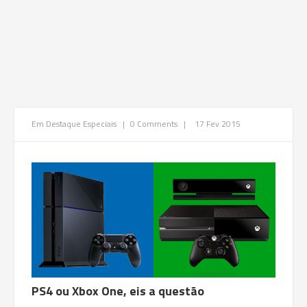
Em Destaque
Especiais
|
0 Comments
|
17 Fev 2015
PS4 ou Xbox One, eis a questão