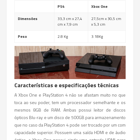
PS4
Xbox One
Dimensões
33,3 cm x 27,4
27,5cm x 30,5 cm
cm x 7,9 cm
x 5,3 cm
Peso
2.8 Kg
3.18Kg
Características e especificações técnicas
A Xbox One e PlayStation 4 não se afastam muito no que
toca ao seu poder, tem um processador semelhante e os
mesmos 8GB de RAM. Ambas possui leitor de discos
ópticos Blu-ray e um disco de 500GB para armazenamento
que no caso da PlayStation 4 pode ser trocado por um com
capacidade superior. Possuem uma saída HDMI e de áudio
óptica, a Xbox One possui ainda uma entrada HDMI para