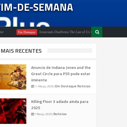
 FIM-DE-SEMANA
Anunciado DualSense The Last of Us Limited Edition
Em Destaque
Em Dest
MAIS RECENTES
Anuncio de Indiana Jones and the
Great Circle para PS5 pode estar
iminente
Em Destaque
Noticias
11 Março, 2025
|
Killing Floor 3 adiado ainda para
2025
Noticias
7 Março, 2025
|