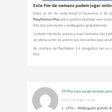
Este fim-de-semana podem jogar onlin
Entre as 6h de sexta-feira(13 Fevereiro) e 6h d
PlayStation Plus
activo poderá desfrutar sem restr
três dias para testar o multijogador gratuitamente.
Contudo não terão acesso a mais nenhuma das vant
de oferta ou ter-se acesso aos descontos para assi
Ao contrário da PlayStation 3 é obrigatório ser-se 
PS4.
PS Plus mais barato durante perí
Fev 12, 2015 @ 17:44 pm
[…] PS4 – Multijogador gratuito 