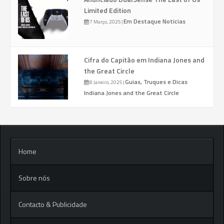
Limited Edition
Em Destaque
Noticias
7 Março, 2025
|
Cifra do Capitão em Indiana Jones and
the Great Circle
Guias, Truques e Dicas
8 Janeiro, 2025
|
Indiana Jones and the Great Circle
Home
Sobre nós
Contacto & Publicidade