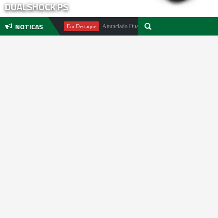
DUALSHOCK PS
NOTICAS
ichael Pachter
Anunciado DualSense The Last of Us Limited Edition
Em Destaque