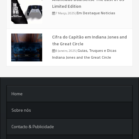
Limited Edition
Em Destaque
Noticias
7 Março, 2025
|
Cifra do Capitão em Indiana Jones and
the Great Circle
Guias, Truques e Dicas
8 Janeiro, 2025
|
Indiana Jones and the Great Circle
Home
Sobre nós
Contacto & Publicidade