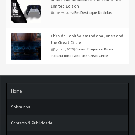
Limited Edition
Em Destaque
Noticias
7 Março, 2025
|
Cifra do Capitão em Indiana Jones and
the Great Circle
Guias, Truques e Dicas
8 Janeiro, 2025
|
Indiana Jones and the Great Circle
Home
Sobre nós
Contacto & Publicidade