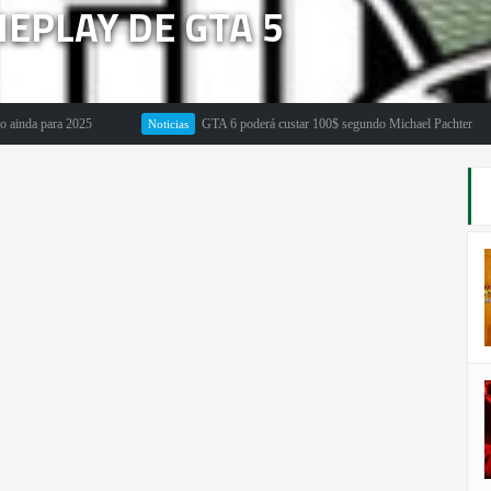
EPLAY DE GTA 5
 para 2025
GTA 6 poderá custar 100$ segundo Michael Pachter
Noticias
E