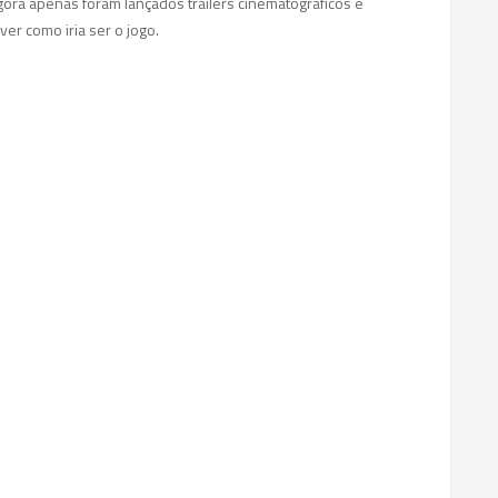
gora apenas foram lançados trailers cinematográficos e
er como iria ser o jogo.