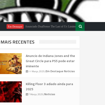
Anunciado DualSense The Last of Us Limited Edition
m Destaque
Em Destaque
MAIS RECENTES
Anuncio de Indiana Jones and the
Great Circle para PS5 pode estar
iminente
Em Destaque
Noticias
11 Março, 2025
|
Killing Floor 3 adiado ainda para
2025
Noticias
7 Março, 2025
|