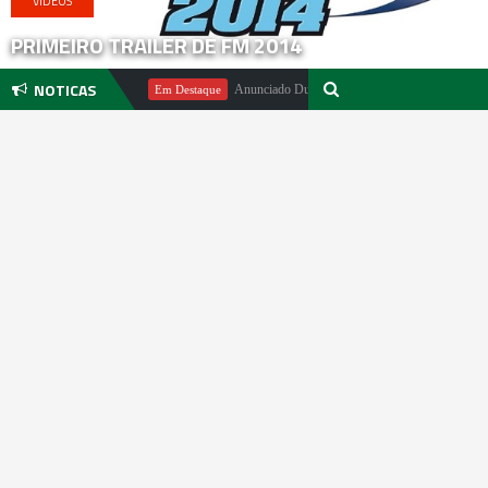
VIDEOS
PRIMEIRO TRAILER DE FM 2014
NOTICAS
ichael Pachter
Anunciado DualSense The Last of Us Limited Editio
Em Destaque