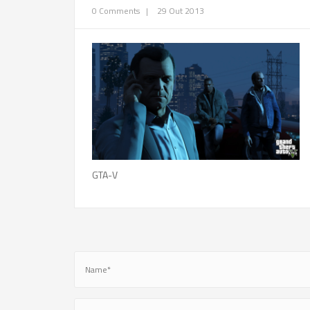
0 Comments
|
29 Out 2013
GTA-V