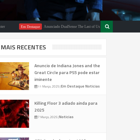
Anunciado DualSense The Last of Us Limited Edition
Em Destaque
Em Desta
MAIS RECENTES
Anuncio de Indiana Jones and the
Great Circle para PS5 pode estar
iminente
Em Destaque
Noticias
11 Março, 2025
|
Killing Floor 3 adiado ainda para
2025
Noticias
7 Março, 2025
|