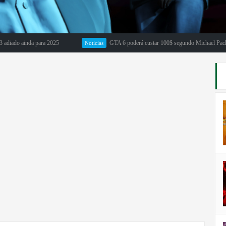
 ainda para 2025
GTA 6 poderá custar 100$ segundo Michael Pachter
Noticias