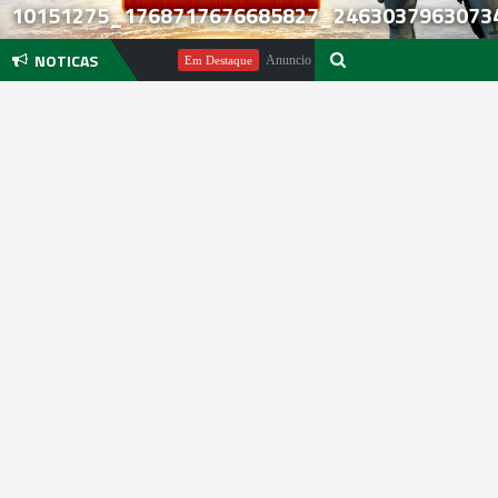
10151275_1768717676685827_2463037963073
NOTICAS
Anuncio de Indiana Jones and the Great Circle para 
Em Destaque