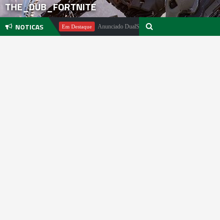
THE_DUB_FORTNITE
NOTICAS
ael Pachter
Anunciado DualSense The Last of Us Limited Edition
Em Destaque