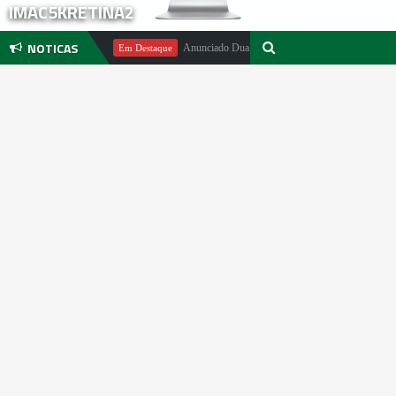
IMAC5KRETINA2
NOTICAS
chael Pachter
Anunciado DualSense The Last of Us Limited Edition
Em Destaque