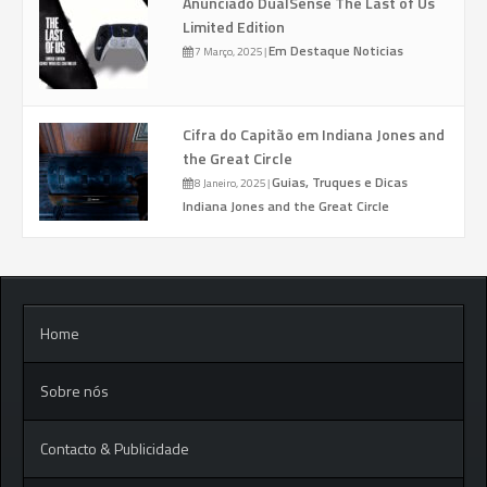
Anunciado DualSense The Last of Us
Limited Edition
Em Destaque
Noticias
7 Março, 2025
|
Cifra do Capitão em Indiana Jones and
the Great Circle
Guias, Truques e Dicas
8 Janeiro, 2025
|
Indiana Jones and the Great Circle
Home
Sobre nós
Contacto & Publicidade