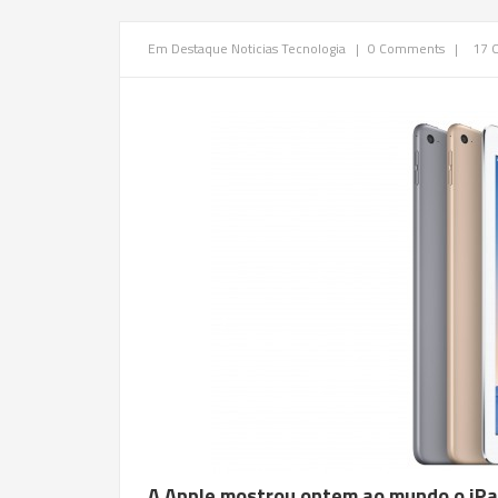
Em Destaque
Noticias
Tecnologia
|
0 Comments
|
17 
A Apple mostrou ontem ao mundo o iPad