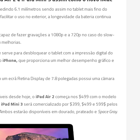
edindo 6.1 milímetros sendo assim no tablet mais fino do
cilitar o uso no exterior, a longevidade da bateria continua
 capaz de fazer gravações a 1080p e a 720p no caso do slow-
u melhorias.
 serve para desbloquear o tablet com a impressão digital do
no
iPhone,
que proporciona um melhor desempenho gráfico e
m um ecrã Retina Display de 7.8 polegadas possui uma câmara
veis desde hoje, o
iPad Air 2
começa nos $499 com o modelo
iPad Mini 3
será comercializado por $399, $499 e 599$ pelos
Ambos estarão disponíveis em dourado, prateado e
Space Gray.