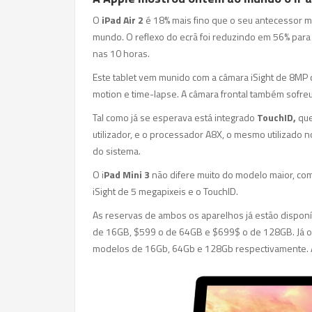
O
iPad Air 2
é 18% mais fino que o seu antecessor m
mundo. O reflexo do ecrã foi reduzindo em 56% para fa
nas 10 horas.
Este tablet vem munido com a câmara iSight de 8MP
motion e time-lapse. A câmara frontal também sofre
Tal como já se esperava está integrado
TouchID,
que
utilizador, e o processador A8X, o mesmo utilizado 
do sistema.
O i
Pad Mini 3
não difere muito do modelo maior, co
iSight de 5 megapixeis e o TouchID.
As reservas de ambos os aparelhos já estão disponí
de 16GB, $599 o de 64GB e $699$ o de 128GB. Já o
modelos de 16Gb, 64Gb e 128Gb respectivamente. 