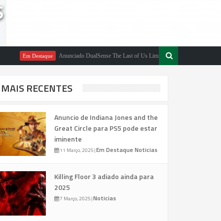
S
Anunciado DualSense The Last of Us Limited Edition
Em Destaque
Em Destaque
MAIS RECENTES
Anuncio de Indiana Jones and the
Great Circle para PS5 pode estar
iminente
Em Destaque
Noticias
11 Março, 2025
|
Killing Floor 3 adiado ainda para
2025
Noticias
7 Março, 2025
|