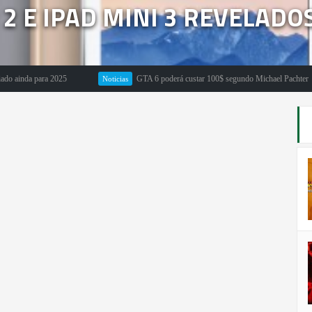
 2 E IPAD MINI 3 REVELADO
a para 2025
GTA 6 poderá custar 100$ segundo Michael Pachter
Noticias