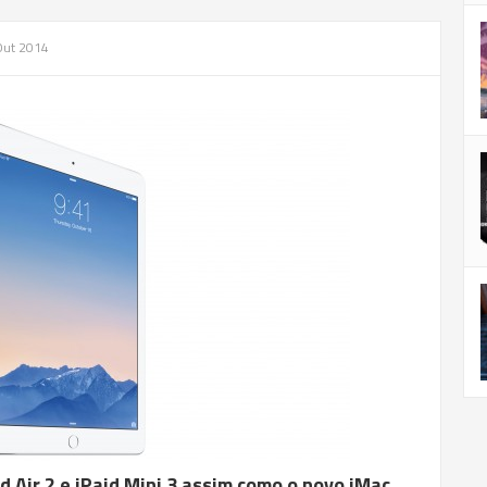
Out 2014
 Air 2 e iPaid Mini 3 assim como o novo iMac