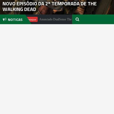
NOVO EPISÓDIO DA 2º TEMPORADA DE THE
WALKING DEAD
NOTICAS
er
Anunciado DualSense The Last of Us Limited Edition
Em Destaque
E