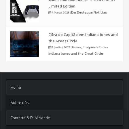
Limited Edition
Em Destaque
Noticias
7 Março, 2025
|
Cifra do Capitão em Indiana Jones and
the Great Circle
Guias, Truques e Dicas
8 Janeiro, 2025
|
Indiana Jones and the Great Circle
Home
Sobre nós
Contacto & Publicidade