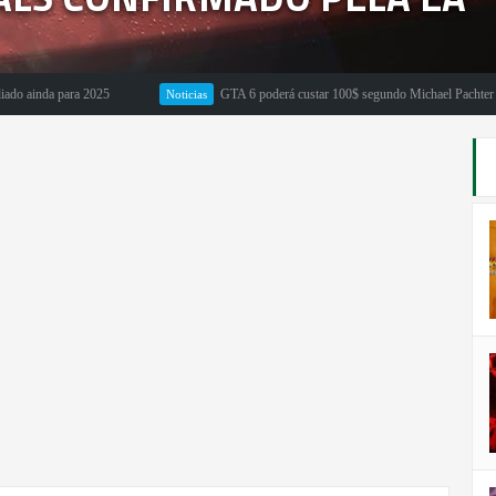
da para 2025
GTA 6 poderá custar 100$ segundo Michael Pachter
Noticias