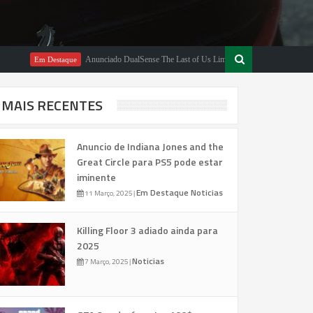
Anunciado DualSense The Last of Us Limited Edition
Em Destaque
Em Destaqu
MAIS RECENTES
Anuncio de Indiana Jones and the
Great Circle para PS5 pode estar
iminente
Em Destaque
Noticias
11 Março, 2025
|
Killing Floor 3 adiado ainda para
2025
Noticias
7 Março, 2025
|