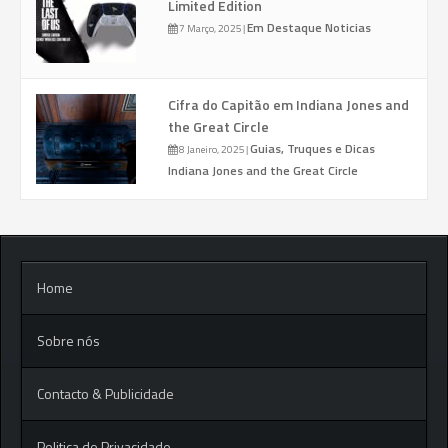
Limited Edition
Em Destaque
Noticias
7 Março, 2025
|
Cifra do Capitão em Indiana Jones and
the Great Circle
Guias, Truques e Dicas
8 Janeiro, 2025
|
Indiana Jones and the Great Circle
Home
Sobre nós
Contacto & Publicidade
Politica de Privacidade