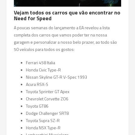
Vejam todos os carros que vão encontrar no
Need for Speed
A poucas semanas do lançamento a EA revelou a lista
completa dos carros que vamos poder ter na nossa
garagem e personalizar a nosso belo prazer, ao todo são
50 veículos para todos os gostos:
Ferrari 458 Italia
Honda Civic Type-R
Nissan Skyline GT-R V-Spec 1993
Acura RSX-S
Toyota Sprinter GT Apex
Chevrolet Corvette ZO6
Toyota GT86
Dodge Challenger SRT8
Toyota Supra SZ-R
Honda NSX Type-R
Lamborghini Murcielago