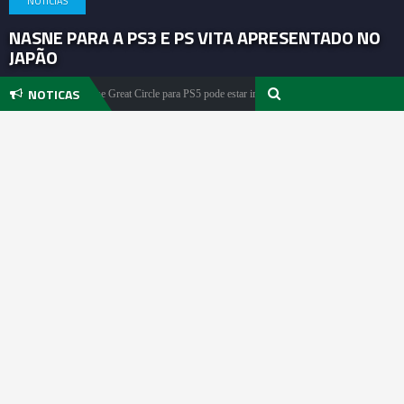
NOTICIAS
NASNE PARA A PS3 E PS VITA APRESENTADO NO
JAPÃO
NOTICAS
iana Jones and the Great Circle para PS5 pode estar iminente
Killing Floo
Noticias