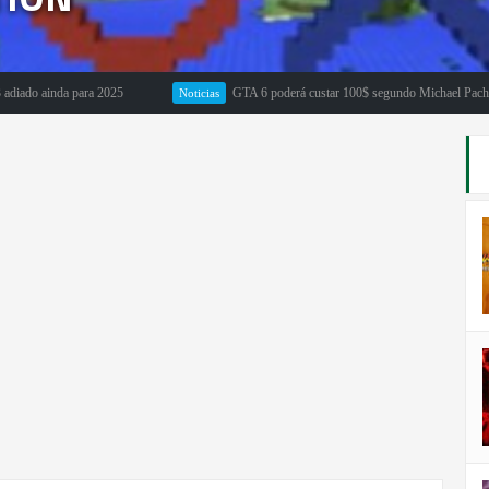
ainda para 2025
GTA 6 poderá custar 100$ segundo Michael Pachter
Noticias