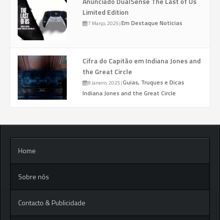
Anunciado DualSense The Last of Us
Limited Edition
Em Destaque
Noticias
7 Março, 2025
|
Cifra do Capitão em Indiana Jones and
the Great Circle
Guias, Truques e Dicas
8 Janeiro, 2025
|
Indiana Jones and the Great Circle
Home
Sobre nós
Contacto & Publicidade