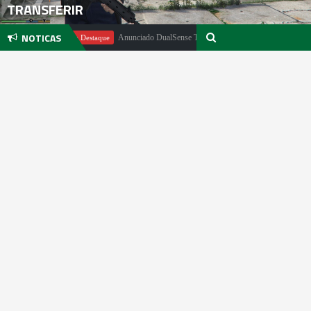
TRANSFERIR
NOTICAS
chter
Anunciado DualSense The Last of Us Limited Edition
Em Destaque