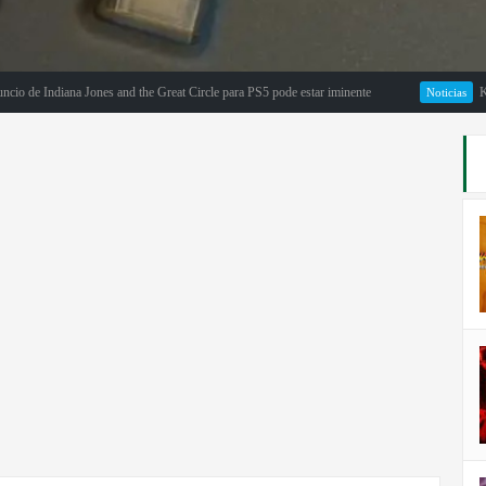
Indiana Jones and the Great Circle para PS5 pode estar iminente
Killing 
Noticias