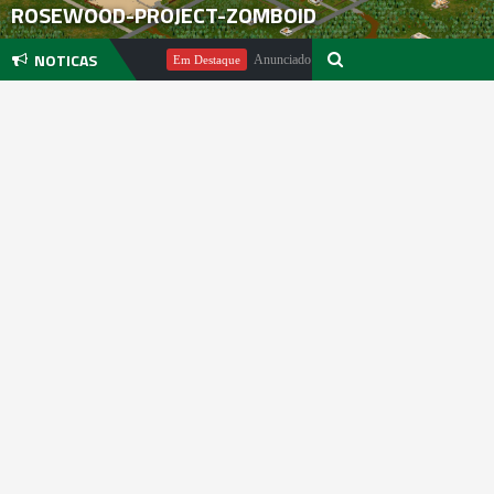
ROSEWOOD-PROJECT-ZOMBOID
NOTICAS
o Michael Pachter
Anunciado DualSense The Last of Us Limited Edi
Em Destaque