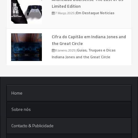
Limited Edition
Em Destaque
Noticias
7 Março, 2025
|
Cifra do Capitão em Indiana Jones and
the Great Circle
Guias, Truques e Dicas
8 Janeiro, 2025
|
Indiana Jones and the Great Circle
Home
Sobre nós
Contacto & Publicidade