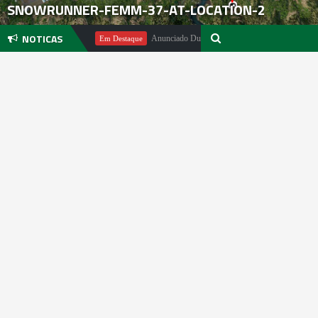
SNOWRUNNER-FEMM-37-AT-LOCATION-2
NOTICAS
ichael Pachter
Anunciado DualSense The Last of Us Limited Edition
Em Destaque