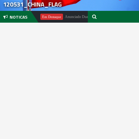
120531_CHINA_FLAG
NOTICAS
chael Pachter
Anunciado DualSense The Last of Us Limited Edition
Em Destaque