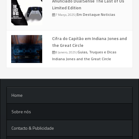
Anunciado DualSense The Last of Us
Limited Edition
Em Destaque
Noticias
7 Março, 2025
|
Cifra do Capitão em Indiana Jones and
the Great Circle
Guias, Truques e Dicas
8 Janeiro, 2025
|
Indiana Jones and the Great Circle
Home
Sobre nós
Contacto & Publicidade