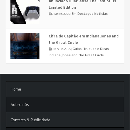
Anunciado DualSense The Last of Us
Limited Edition
Em Destaque
Noticias
7 Março, 2025
|
Cifra do Capitão em Indiana Jones and
the Great Circle
Guias, Truques e Dicas
8 Janeiro, 2025
|
Indiana Jones and the Great Circle
Home
Sobre nós
Contacto & Publicidade