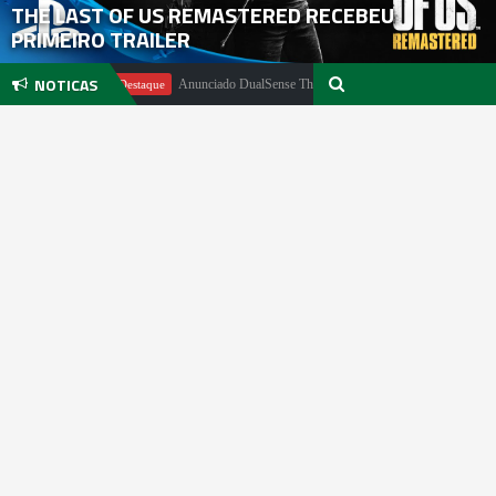
THE LAST OF US REMASTERED RECEBEU
PRIMEIRO TRAILER
NOTICAS
hter
Anunciado DualSense The Last of Us Limited Edition
Em Destaque