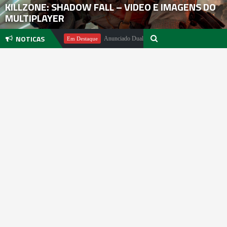
KILLZONE: SHADOW FALL – VIDEO E IMAGENS DO
MULTIPLAYER
NOTICAS
hael Pachter
Anunciado DualSense The Last of Us Limited Edition
Em Destaque