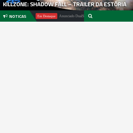
KILLZONE: SHADOW FALL – TRAILER DA ESTÓRIA
NOTICAS
ael Pachter
Anunciado DualSense The Last of Us Limited Edition
Em Destaque