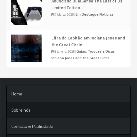
Anunciado DualSense The Last of Us
Limited Edition
Em Destaque
Noticias
7 Março, 2025
|
Cifra do Capitão em Indiana Jones and
the Great Circle
Guias, Truques e Dicas
8 Janeiro, 2025
|
Indiana Jones and the Great Circle
Home
Sobre nós
Contacto & Publicidade