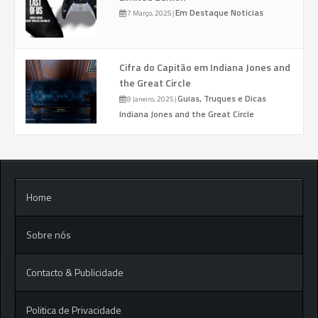
Em Destaque
Noticias
7 Março, 2025
|
Cifra do Capitão em Indiana Jones and
the Great Circle
Guias, Truques e Dicas
8 Janeiro, 2025
|
Indiana Jones and the Great Circle
Home
Sobre nós
Contacto & Publicidade
Politica de Privacidade