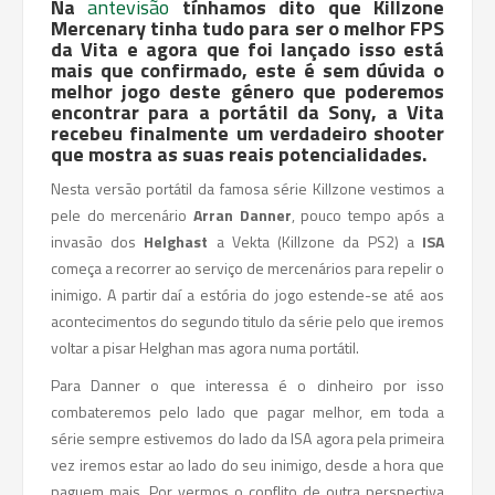
Na
antevisão
tínhamos dito que Killzone
Mercenary tinha tudo para ser o melhor FPS
da Vita e agora que foi lançado isso está
mais que confirmado, este é sem dúvida o
melhor jogo deste género que poderemos
encontrar para a portátil da Sony, a Vita
recebeu finalmente um verdadeiro shooter
que mostra as suas reais potencialidades.
Nesta versão portátil da famosa série Killzone vestimos a
pele do mercenário
Arran Danner
, pouco tempo após a
invasão dos
Helghast
a Vekta (Killzone da PS2) a
ISA
começa a recorrer ao serviço de mercenários para repelir o
inimigo. A partir daí a estória do jogo estende-se até aos
acontecimentos do segundo titulo da série pelo que iremos
voltar a pisar Helghan mas agora numa portátil.
Para Danner o que interessa é o dinheiro por isso
combateremos pelo lado que pagar melhor, em toda a
série sempre estivemos do lado da ISA agora pela primeira
vez iremos estar ao lado do seu inimigo, desde a hora que
paguem mais. Por vermos o conflito de outra perspectiva