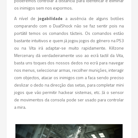
poderemos controlar à distancia para identificar e eliminar
os inimigos sem nos expormos.
A nível de
jogabilidade
a ausência de alguns botões
comparando com o DualShock não se faz sentir pois na
portátil temos os comandos tácteis. Os comandos estão
bastante intuitivos e quem já jogou jogos do género na PS3
ou na Vita irá adaptar-se muito rapidamente. Killzone
Mercenary dá verdadeiramente uso ao ecrã tactil da Vita,
basta uns toques dos nossos dedos no ecrã para navegar
nos menus, seleccionar armas, recolher munições, interagir
com objectos, atacar os inimigos com a faca sendo preciso
deslizar o dedo na direcção das setas, para completar mini
jogos que vão permitir hackear sistemas, etc. Já o sensor
de movimentos da consola pode ser usado para controlar
a mira.