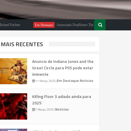
achter
Anunciado DualSense The Last of Us Limited Edition
Em Destaque
MAIS RECENTES
Anuncio de Indiana Jones and the
Great Circle para PS5 pode estar
iminente
Em Destaque
Noticias
11 Março, 2025
|
Killing Floor 3 adiado ainda para
2025
Noticias
7 Março, 2025
|