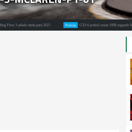
oor 3 adiado ainda para 2025
GTA 6 poderá custar 100$ segundo Michael P
Noticias