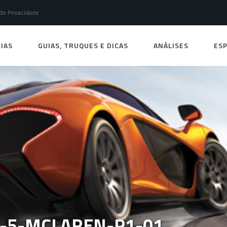
 de Privacidade
IAS
GUIAS, TRUQUES E DICAS
ANÁLISES
ESP
-5-MCLAREN-P1-01