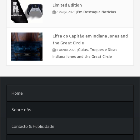
Limited Edition
Em Destaque
Noticias
7 Março, 2025
|
Cifra do Capitão em Indiana Jones and
the Great Circle
Guias, Truques e Dicas
8 Janeiro, 2025
|
Indiana Jones and the Great Circle
Home
Sobre nós
Contacto & Publicidade