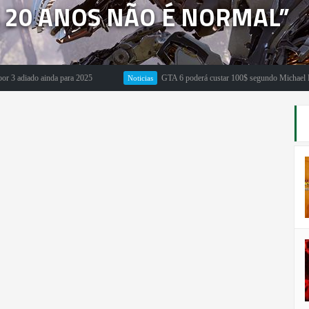
S 20 ANOS NÃO É NORMAL”
iado ainda para 2025
GTA 6 poderá custar 100$ segundo Michael Pachter
Noticias