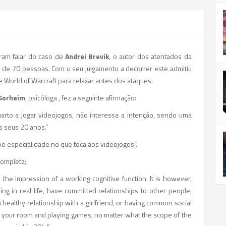
ram falar do caso de
Andrei Brevik
, o autor dos atentados da
s de 70 pessoas. Com o seu julgamento a decorrer este admitiu
 e World of Warcraft para relaxar antes dos ataques.
Sorheim
, psicóloga , fez a seguinte afirmação:
uarto a jogar videojogos, não interessa a intenção, sendo uma
s seus 20 anos.”
ipo especialidade no que toca aos videojogos”.
completa;
 the impression of a working cognitive function. It is however,
ng in real life, have committed relationships to other people,
healthy relationship with a girlfriend, or having common social
one in your room and playing games, no matter what the scope of the