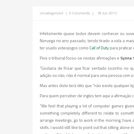
Uncategorized
|
0 Comments
|
18 Jun 2012
Infelizmente quase todos devem conhecer ou ouvi
Noruega no ano passado, tendo tirado a vida a mai
ter usado videojogos como
Call of Duty
para praticar
Pois o tribunal focou-se nestas afirmações e
Synne 
“Gostaria de frisar que ficar sentado sozinho no q
adição ou não, não é normal para uma pessoa com o
Mas antes disto terá dito que “não existe qualquer t
Para quem perceber de ingles tem aqui a afirmação 
“We feel that playing a lot of computer games gives
something completely different to relate to somethi
arrange meetings, go to work in the morning, have a 
skills. I would still like to point out that sitting al