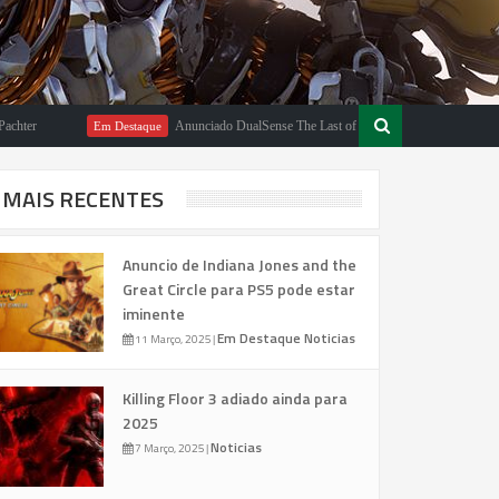
Anunciado DualSense The Last of Us Limited Edition
Em Destaque
Em D
MAIS RECENTES
Anuncio de Indiana Jones and the
Great Circle para PS5 pode estar
iminente
Em Destaque
Noticias
11 Março, 2025
|
Killing Floor 3 adiado ainda para
2025
Noticias
7 Março, 2025
|