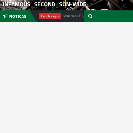
INFAMOUS_SECOND_SON-WIDE
NOTICAS
chael Pachter
Anunciado DualSense The Last of Us Limited Edition
Em Destaque