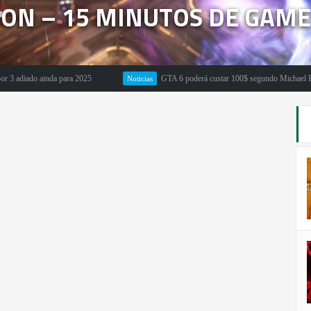
SON – 15 MINUTOS DE GAM
do ainda para 2025
GTA 6 poderá custar 100$ segundo Michael Pachter
Noticias