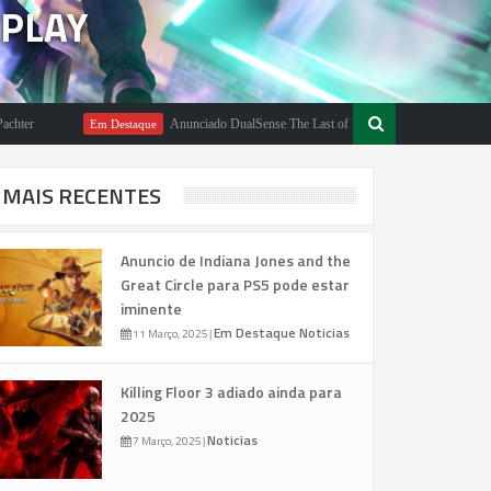
EPLAY
Anunciado DualSense The Last of Us Limited Edition
Em Destaque
Em De
MAIS RECENTES
Anuncio de Indiana Jones and the
Great Circle para PS5 pode estar
iminente
Em Destaque
Noticias
11 Março, 2025
|
Killing Floor 3 adiado ainda para
2025
Noticias
7 Março, 2025
|