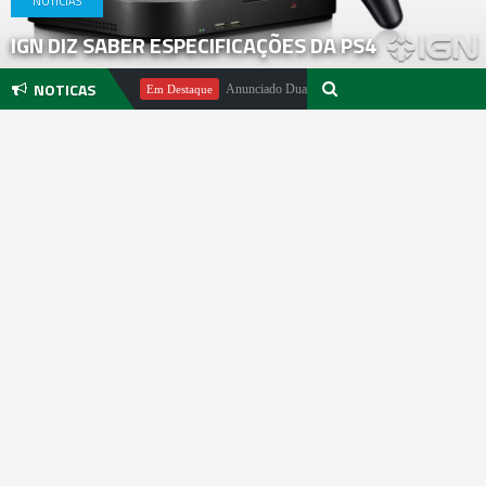
NOTICIAS
IGN DIZ SABER ESPECIFICAÇÕES DA PS4
NOTICAS
chael Pachter
Anunciado DualSense The Last of Us Limited Edition
Em Destaque