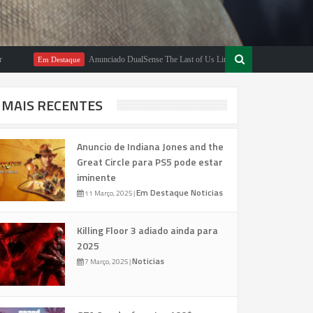
Anunciado DualSense The Last of Us Limited Edition
Em Destaque
Em Destaque
MAIS RECENTES
Anuncio de Indiana Jones and the
Great Circle para PS5 pode estar
iminente
Em Destaque
Noticias
11 Março, 2025
|
Killing Floor 3 adiado ainda para
2025
Noticias
7 Março, 2025
|