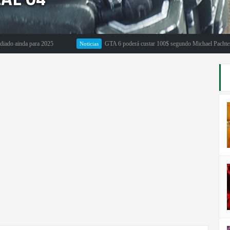
da para 2025
GTA 6 poderá custar 100$ segundo Michael Pachter
Noticias