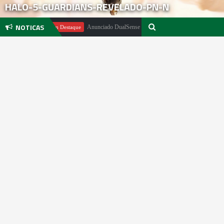
HALO-5-GUARDIANS-REVELADO-PN-N
NOTICAS
achter
Anunciado DualSense The Last of Us Limited Edition
Em Destaque