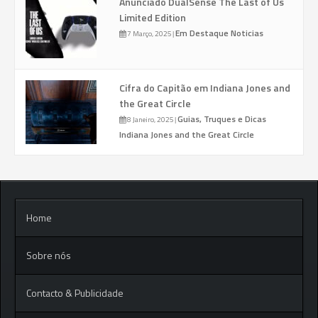
Anunciado DualSense The Last of Us
Limited Edition
Em Destaque
Noticias
7 Março, 2025
|
Cifra do Capitão em Indiana Jones and
the Great Circle
Guias, Truques e Dicas
8 Janeiro, 2025
|
Indiana Jones and the Great Circle
Home
Sobre nós
Contacto & Publicidade