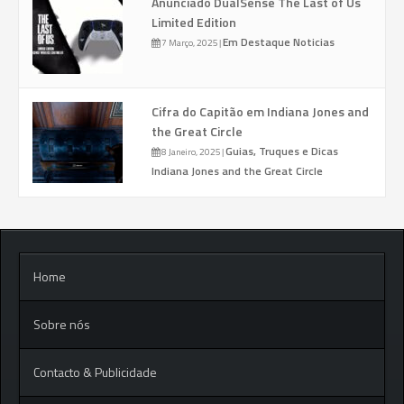
Anunciado DualSense The Last of Us
Limited Edition
Em Destaque
Noticias
7 Março, 2025
|
Cifra do Capitão em Indiana Jones and
the Great Circle
Guias, Truques e Dicas
8 Janeiro, 2025
|
Indiana Jones and the Great Circle
Home
Sobre nós
Contacto & Publicidade