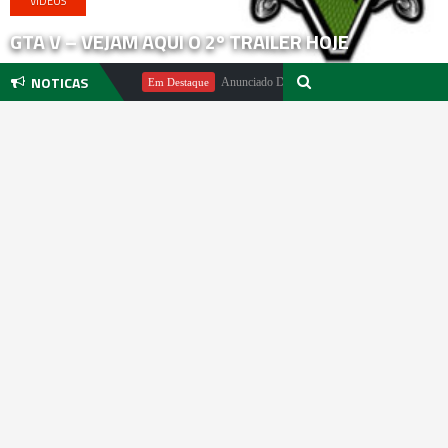
VIDEOS
GTA V – VEJAM AQUI O 2º TRAILER HOJE
NOTICAS
Michael Pachter
Anunciado DualSense The Last of Us Limited Editi
Em Destaque