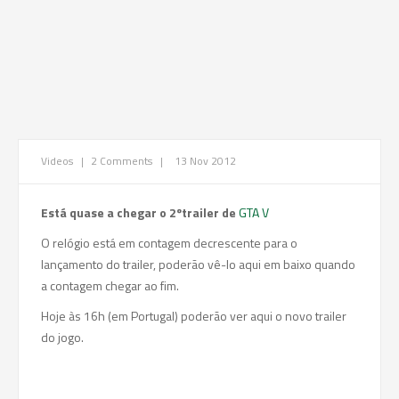
Videos
|
2 Comments
|
13 Nov 2012
Está quase a chegar o 2ºtrailer de
GTA V
O relógio está em contagem decrescente para o
lançamento do trailer, poderão vê-lo aqui em baixo quando
a contagem chegar ao fim.
Hoje às 16h (em Portugal) poderão ver aqui o novo trailer
do jogo.