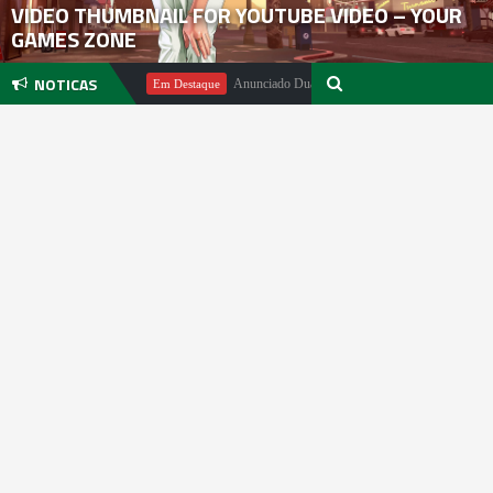
VIDEO THUMBNAIL FOR YOUTUBE VIDEO – YOUR
GAMES ZONE
NOTICAS
chael Pachter
Anunciado DualSense The Last of Us Limited Edition
Em Destaque